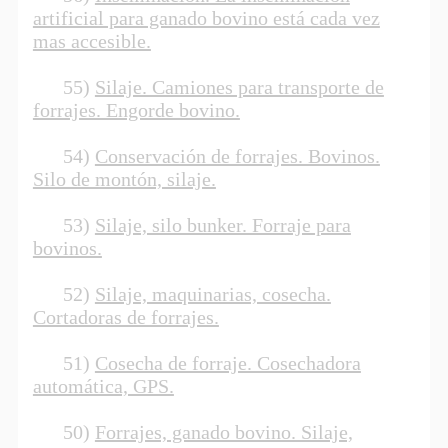
artificial para ganado bovino está cada vez
mas accesible.
55)
Silaje. Camiones para transporte de
forrajes. Engorde bovino.
54)
Conservación de forrajes. Bovinos.
Silo de montón, silaje.
53)
Silaje, silo bunker. Forraje para
bovinos.
52)
Silaje, maquinarias, cosecha.
Cortadoras de forrajes.
51)
Cosecha de forraje. Cosechadora
automática, GPS.
50)
Forrajes, ganado bovino. Silaje,