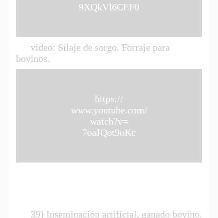
9XQkVl6CEF0
video: Silaje de sorgo. Forraje para
bovinos.
https://
www.youtube.com/
watch?v=
7oaJQot9oKc
39)
Inseminación artificial, ganado bovino.