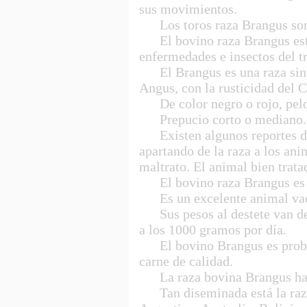
sus movimientos.
Los toros raza Brangus son 
El bovino raza Brangus está b
enfermedades e insectos del t
El Brangus es una raza sintét
Angus, con la rusticidad del 
De color negro o rojo, pelo c
Prepucio corto o mediano.
Existen algunos reportes de 
apartando de la raza a los an
maltrato. El animal bien trata
El bovino raza Brangus es m
Es un excelente animal vacun
Sus pesos al destete van de 
a los 1000 gramos por día.
El bovino Brangus es probab
carne de calidad.
La raza bovina Brangus ha te
Tan diseminada está la raza 