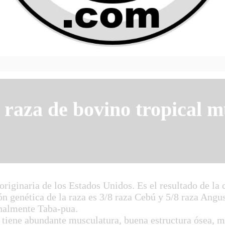
 raza de bovino tropical m
ginaria de los Estados Unidos. Es el resultado de la 
 genética de la raza es 3/8 raza Cebú y 5/8 raza Angu
nalmente Taba-pua.
ene abundante musculatura, buena estructura ósea, mi