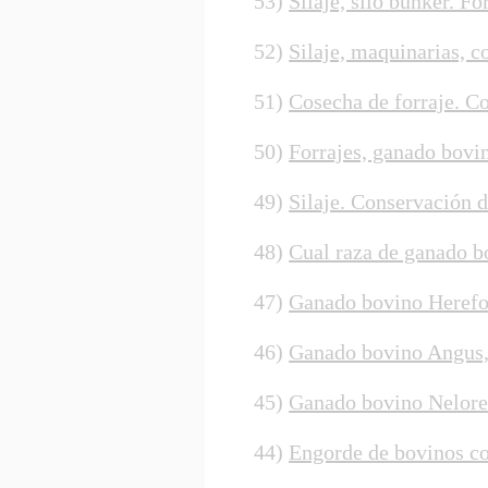
53)
Silaje, silo bunker. Fo
52)
Silaje, maquinarias, c
51)
Cosecha de forraje. C
50)
Forrajes, ganado bovin
49)
Silaje. Conservación d
48)
Cual raza de ganado b
47)
Ganado bovino Herefor
46)
Ganado bovino Angus,
45)
Ganado bovino Nelore.
44)
Engorde de bovinos co