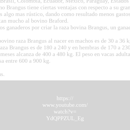
, Brasil, Colombia, Ecuador, México, Paraguay, Estado
rangus tiene ciertas ventajas con respecto a su gran 
s algo mas rústico, dando como resultado menos gastos
tan mucho al bovino Braford.
s ganaderos por criar la raza bovina Brangus, un gana
no raza Brangus al nacer en machos es de 30 a 36 kg
raza Brangus es de 180 a 240 y en hembras de 170 a 230
 meses alcanza de 400 a 480 kg. El peso en vacas adult
sa entre 600 a 900 kg.
s.
https://
www.youtube.com/
watch?v=
YdQPPZUL_Eg