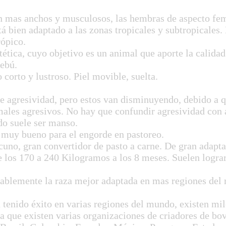
mas anchos y musculosos, las hembras de aspecto fe
ien adaptado a las zonas tropicales y subtropicales. 
rópico.
ica, cuyo objetivo es un animal que aporte la calidad c
Cebú.
orto y lustroso. Piel movible, suelta.
agresividad, pero estos van disminuyendo, debido a q
imales agresivos. No hay que confundir agresividad con
do suele ser manso.
uy bueno para el engorde en pastoreo.
o, gran convertidor de pasto a carne. De gran adapta
los 170 a 240 Kilogramos a los 8 meses. Suelen lograr
lemente la raza mejor adaptada en mas regiones del
nido éxito en varias regiones del mundo, existen mile
que existen varias organizaciones de criadores de bo