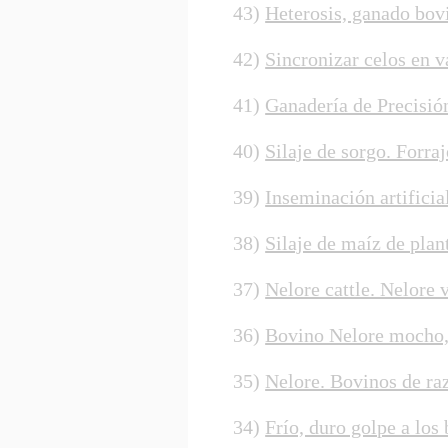
43)
Heterosis, ganado bov
42)
Sincronizar celos en 
41)
Ganadería de Precisi
40)
Silaje de sorgo. Forra
39)
Inseminación artifici
38)
Silaje de maíz de plan
37)
Nelore cattle. Nelore 
36)
Bovino Nelore mocho, 
35)
Nelore. Bovinos de raz
34)
Frío, duro golpe a lo