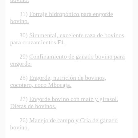
31)
Forraje hidropónico para engorde
bovino.
30)
Simmental, excelente raza de bovinos
para cruzamientos F1.
29)
Confinamiento de ganado bovino para
engorde.
28)
Engorde, nutrición de bovinos,
cocotero, coco Mbocaja.
27)
Engorde bovino con maíz y girasol.
Dietas de bovinos.
26)
Manejo de campo y Cría de ganado
bovino.