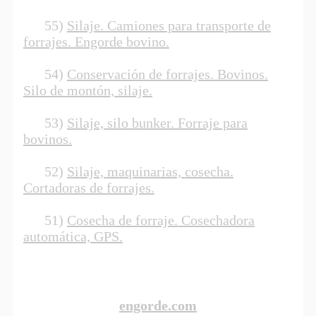
55)
Silaje. Camiones para transporte de
forrajes. Engorde bovino.
54)
Conservación de forrajes. Bovinos.
Silo de montón, silaje.
53)
Silaje, silo bunker. Forraje para
bovinos.
52)
Silaje, maquinarias, cosecha.
Cortadoras de forrajes.
51)
Cosecha de forraje. Cosechadora
automática, GPS.
engorde.com