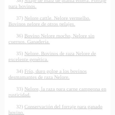
38)
Silaje de maíz de planta entera. Forraje
para bovinos.
37)
Nelore cattle. Nelore vermelho.
Bovinos nelore de otros pelajes.
36)
Bovino Nelore mocho, Nelore sin
cuernos. Ganadería.
35)
Nelore. Bovinos de raza Nelore de
excelente genética.
34)
Frío, duro golpe a los bovinos
desmamantes de raza Nelore.
33)
Nelore, la raza para carne campeona en
rusticidad.
32)
Conservación del forraje para ganado
bovino.