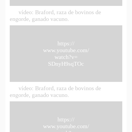
vídeo: Braford, raza de bovinos de
engorde, ganado vacuno.
https://
www.youtube.com/
watch?v=
SDnyH9sqTOc
vídeo: Braford, raza de bovinos de
engorde, ganado vacuno.
https://
www.youtube.com/