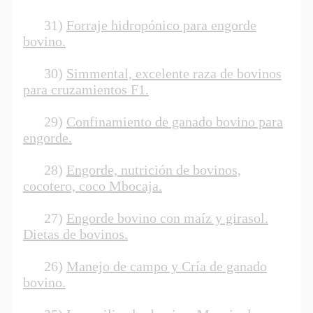
31)
Forraje hidropónico para engorde
bovino.
30)
Simmental, excelente raza de bovinos
para cruzamientos F1.
29)
Confinamiento de ganado bovino para
engorde.
28)
Engorde, nutrición de bovinos,
cocotero, coco Mbocaja.
27)
Engorde bovino con maíz y girasol.
Dietas de bovinos.
26)
Manejo de campo y Cría de ganado
bovino.